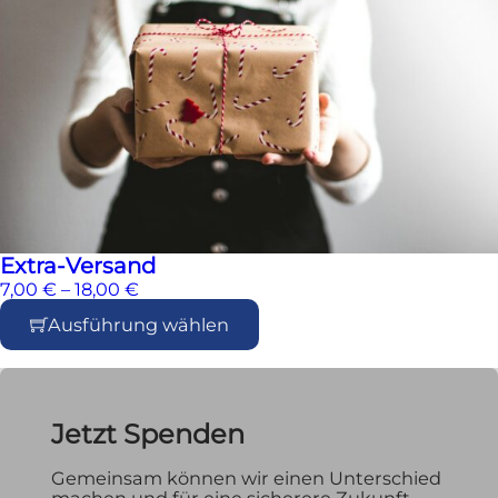
Extra-Versand
Preisspanne: 7,00 € bis 18,00 €
7,00
€
–
18,00
€
Ausführung wählen
Dieses Produkt weist mehrere Varianten auf. Die Opt
Jetzt Spenden
Gemeinsam können wir einen Unterschied