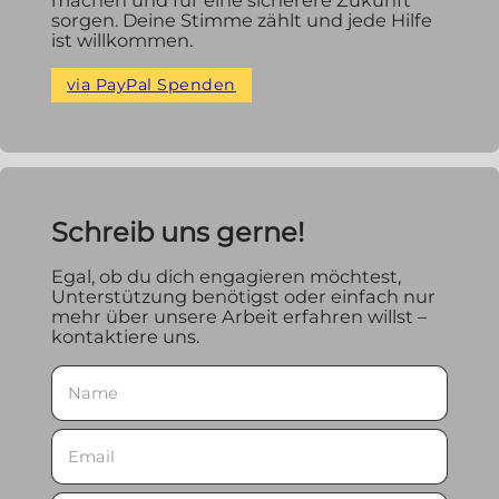
machen und für eine sicherere Zukunft
sorgen. Deine Stimme zählt und jede Hilfe
ist willkommen.
via PayPal Spenden
Schreib uns gerne!
Egal, ob du dich engagieren möchtest,
Unterstützung benötigst oder einfach nur
mehr über unsere Arbeit erfahren willst –
kontaktiere uns.